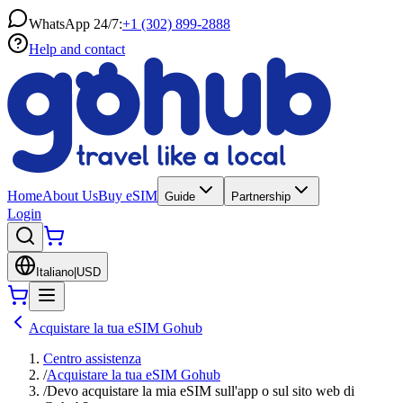
WhatsApp 24/7:
+1 (302) 899-2888
Help and contact
Home
About Us
Buy eSIM
Guide
Partnership
Login
Italiano
|
USD
Acquistare la tua eSIM Gohub
Centro assistenza
/
Acquistare la tua eSIM Gohub
/
Devo acquistare la mia eSIM sull'app o sul sito web di