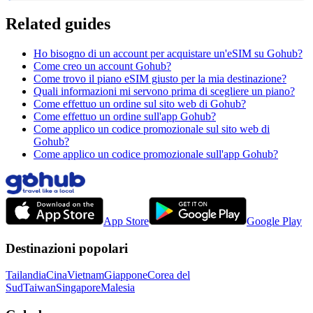
Related guides
Ho bisogno di un account per acquistare un'eSIM su Gohub?
Come creo un account Gohub?
Come trovo il piano eSIM giusto per la mia destinazione?
Quali informazioni mi servono prima di scegliere un piano?
Come effettuo un ordine sul sito web di Gohub?
Come effettuo un ordine sull'app Gohub?
Come applico un codice promozionale sul sito web di
Gohub?
Come applico un codice promozionale sull'app Gohub?
App Store
Google Play
Destinazioni popolari
Tailandia
Cina
Vietnam
Giappone
Corea del
Sud
Taiwan
Singapore
Malesia