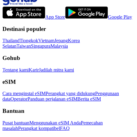
App Store
Google Play
Destinasi populer
Thailand
Tiongkok
Vietnam
Jepang
Korea
Selatan
Taiwan
Singapura
Malaysia
Gohub
Tentang kami
Karir
Jadilah mitra kami
eSIM
Cara menginstal eSIM
Perangkat yang didukung
Penggunaan
data
Operator
Panduan perjalanan eSIM
Berita eSIM
Bantuan
Pusat bantuan
Menggunakan eSIM Anda
Pemecahan
masalah
Perangkat kompatibel
FAQ