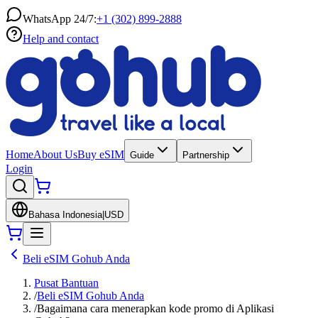
WhatsApp 24/7:
+1 (302) 899-2888
Help and contact
Home
About Us
Buy eSIM
Guide
Partnership
Login
Bahasa Indonesia
|
USD
Beli eSIM Gohub Anda
Pusat Bantuan
/
Beli eSIM Gohub Anda
/
Bagaimana cara menerapkan kode promo di Aplikasi