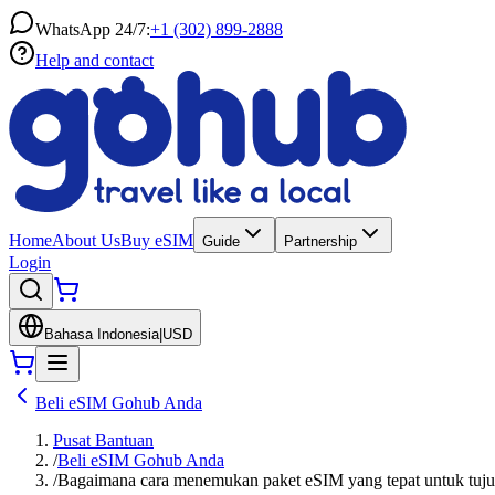
WhatsApp 24/7:
+1 (302) 899-2888
Help and contact
Home
About Us
Buy eSIM
Guide
Partnership
Login
Bahasa Indonesia
|
USD
Beli eSIM Gohub Anda
Pusat Bantuan
/
Beli eSIM Gohub Anda
/
Bagaimana cara menemukan paket eSIM yang tepat untuk tuju