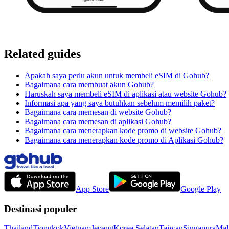
Related guides
Apakah saya perlu akun untuk membeli eSIM di Gohub?
Bagaimana cara membuat akun Gohub?
Haruskah saya membeli eSIM di aplikasi atau website Gohub?
Informasi apa yang saya butuhkan sebelum memilih paket?
Bagaimana cara memesan di website Gohub?
Bagaimana cara memesan di aplikasi Gohub?
Bagaimana cara menerapkan kode promo di website Gohub?
Bagaimana cara menerapkan kode promo di Aplikasi Gohub?
App Store
Google Play
Destinasi populer
Thailand
Tiongkok
Vietnam
Jepang
Korea Selatan
Taiwan
Singapura
Mal