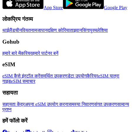
App Store
Google Play
लोकप्रिय गंतव्य
थाईलैंड
चीन
वियतनाम
जापान
दक्षिण कोरिया
ताइवान
सिंगापुर
मलेशिया
Gohub
हमारे बारे में
करियर
हमारे पार्टनर बनें
eSIM
eSIM कैसे इंस्टॉल करें
समर्थित उपकरण
डेटा उपयोग
कैरियर
eSIM यात्रा
गाइड
eSIM समाचार
सहायता
सहायता केंद्र
अपना eSIM उपयोग करना
समस्या निवारण
संगत उपकरण
सामान्य
प्रश्न
हमें फॉलो करें