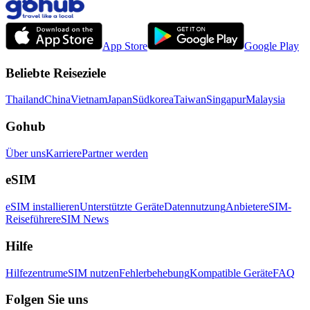
App Store
Google Play
Beliebte Reiseziele
Thailand
China
Vietnam
Japan
Südkorea
Taiwan
Singapur
Malaysia
Gohub
Über uns
Karriere
Partner werden
eSIM
eSIM installieren
Unterstützte Geräte
Datennutzung
Anbieter
eSIM-
Reiseführer
eSIM News
Hilfe
Hilfezentrum
eSIM nutzen
Fehlerbehebung
Kompatible Geräte
FAQ
Folgen Sie uns