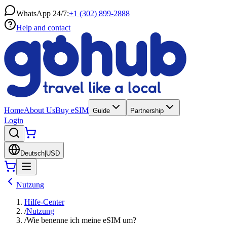
WhatsApp 24/7:
+1 (302) 899-2888
Help and contact
Home
About Us
Buy eSIM
Guide
Partnership
Login
Deutsch
|
USD
Nutzung
Hilfe-Center
/
Nutzung
/
Wie benenne ich meine eSIM um?