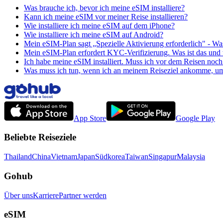
Was brauche ich, bevor ich meine eSIM installiere?
Kann ich meine eSIM vor meiner Reise installieren?
Wie installiere ich meine eSIM auf dem iPhone?
Wie installiere ich meine eSIM auf Android?
Mein eSIM-Plan sagt „Spezielle Aktivierung erforderlich" - Wa
Mein eSIM-Plan erfordert KYC-Verifizierung. Was ist das und w
Ich habe meine eSIM installiert. Muss ich vor dem Reisen noch
Was muss ich tun, wenn ich an meinem Reiseziel ankomme, u
App Store
Google Play
Beliebte Reiseziele
Thailand
China
Vietnam
Japan
Südkorea
Taiwan
Singapur
Malaysia
Gohub
Über uns
Karriere
Partner werden
eSIM