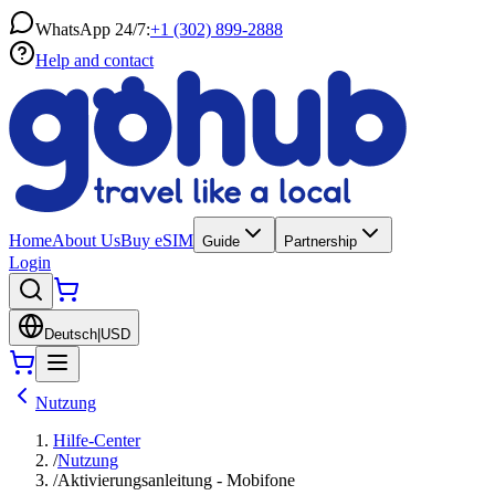
WhatsApp 24/7:
+1 (302) 899-2888
Help and contact
Home
About Us
Buy eSIM
Guide
Partnership
Login
Deutsch
|
USD
Nutzung
Hilfe-Center
/
Nutzung
/
Aktivierungsanleitung - Mobifone