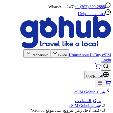
WhatsApp 24/7:
+1 (302) 899-2888
Help and contact
Home
About Us
Buy eSIM
Partnership
Guide
Login
العربية
|
USD
شراء eSIM Gohub
مركز المساعدة
/
شراء eSIM Gohub
/
كيف أُدخل رمز الترويج على موقع Gohub؟