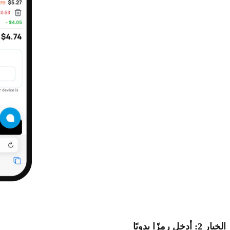
الخيار 2: أدخل رمزًا يدويًا