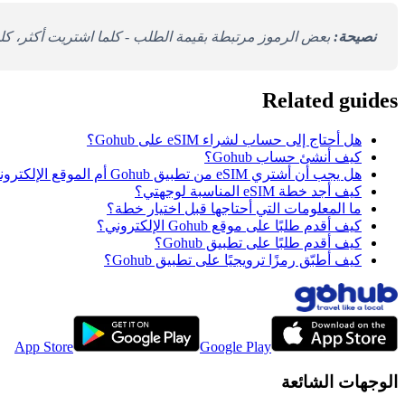
نصيحة:
بعض الرموز مرتبطة بقيمة الطلب - كلما اشتريت أكثر، ك
Related guides
هل أحتاج إلى حساب لشراء eSIM على Gohub؟
كيف أنشئ حساب Gohub؟
هل يجب أن أشتري eSIM من تطبيق Gohub أم الموقع الإلكتروني؟
كيف أجد خطة eSIM المناسبة لوجهتي؟
ما المعلومات التي أحتاجها قبل اختيار خطة؟
كيف أقدم طلبًا على موقع Gohub الإلكتروني؟
كيف أقدم طلبًا على تطبيق Gohub؟
كيف أطبّق رمزًا ترويجيًا على تطبيق Gohub؟
App Store
Google Play
الوجهات الشائعة