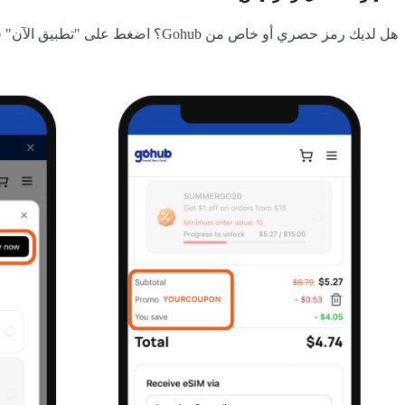
هل لديك رمز حصري أو خاص من Gohub؟ اضغط على "تطبيق الآن" في أعلى الصفحة ← اكتب رمزك في الحقل ← اضغط على "تطبيق الآن" لاسترداده.