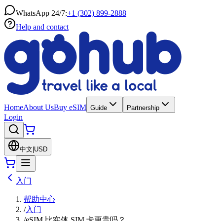
WhatsApp 24/7:
+1 (302) 899-2888
Help and contact
Home
About Us
Buy eSIM
Guide
Partnership
Login
中文
|
USD
入门
帮助中心
/
入门
/
eSIM 比实体 SIM 卡更贵吗？