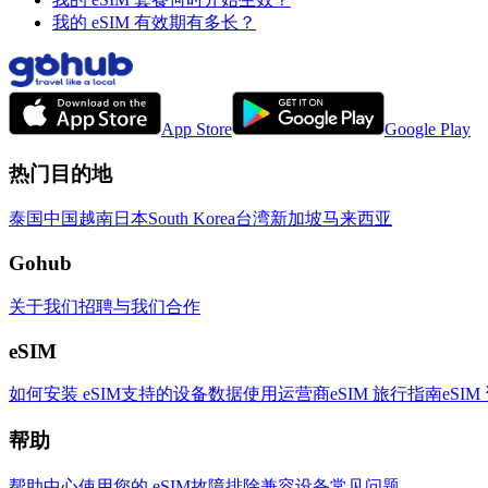
我的 eSIM 有效期有多长？
App Store
Google Play
热门目的地
泰国
中国
越南
日本
South Korea
台湾
新加坡
马来西亚
Gohub
关于我们
招聘
与我们合作
eSIM
如何安装 eSIM
支持的设备
数据使用
运营商
eSIM 旅行指南
eSIM
帮助
帮助中心
使用您的 eSIM
故障排除
兼容设备
常见问题