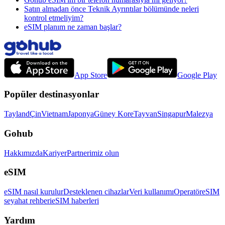
Satın almadan önce Teknik Ayrıntılar bölümünde neleri
kontrol etmeliyim?
eSIM planım ne zaman başlar?
App Store
Google Play
Popüler destinasyonlar
Tayland
Çin
Vietnam
Japonya
Güney Kore
Tayvan
Singapur
Malezya
Gohub
Hakkımızda
Kariyer
Partnerimiz olun
eSIM
eSIM nasıl kurulur
Desteklenen cihazlar
Veri kullanımı
Operatör
eSIM
seyahat rehberi
eSIM haberleri
Yardım