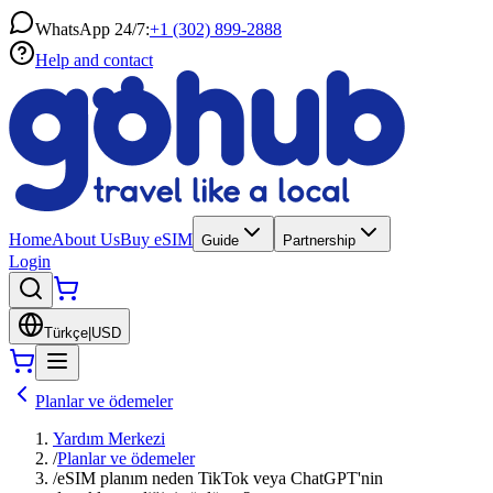
WhatsApp 24/7:
+1 (302) 899-2888
Help and contact
Home
About Us
Buy eSIM
Guide
Partnership
Login
Türkçe
|
USD
Planlar ve ödemeler
Yardım Merkezi
/
Planlar ve ödemeler
/
eSIM planım neden TikTok veya ChatGPT'nin