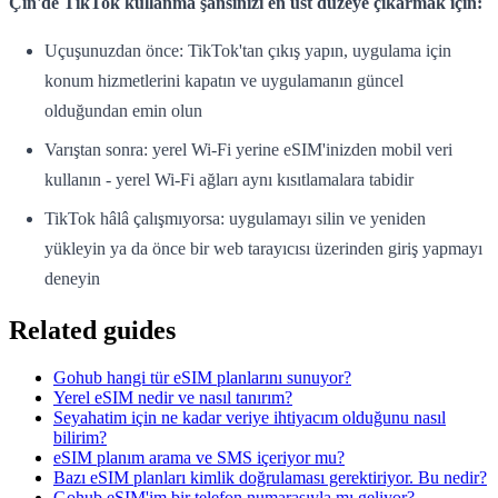
Çin'de TikTok kullanma şansınızı en üst düzeye çıkarmak için:
Uçuşunuzdan önce: TikTok'tan çıkış yapın, uygulama için
konum hizmetlerini kapatın ve uygulamanın güncel
olduğundan emin olun
Varıştan sonra: yerel Wi-Fi yerine eSIM'inizden mobil veri
kullanın - yerel Wi-Fi ağları aynı kısıtlamalara tabidir
TikTok hâlâ çalışmıyorsa: uygulamayı silin ve yeniden
yükleyin ya da önce bir web tarayıcısı üzerinden giriş yapmayı
deneyin
Related guides
Gohub hangi tür eSIM planlarını sunuyor?
Yerel eSIM nedir ve nasıl tanırım?
Seyahatim için ne kadar veriye ihtiyacım olduğunu nasıl
bilirim?
eSIM planım arama ve SMS içeriyor mu?
Bazı eSIM planları kimlik doğrulaması gerektiriyor. Bu nedir?
Gohub eSIM'im bir telefon numarasıyla mı geliyor?