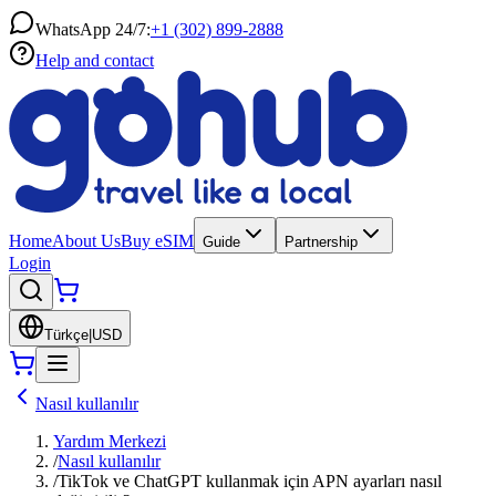
WhatsApp 24/7:
+1 (302) 899-2888
Help and contact
Home
About Us
Buy eSIM
Guide
Partnership
Login
Türkçe
|
USD
Nasıl kullanılır
Yardım Merkezi
/
Nasıl kullanılır
/
TikTok ve ChatGPT kullanmak için APN ayarları nasıl