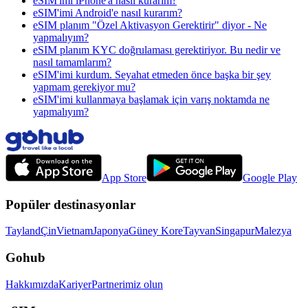
eSIM'imi iPhone'a nasıl kurarım?
eSIM'imi Android'e nasıl kurarım?
eSIM planım "Özel Aktivasyon Gerektirir" diyor - Ne
yapmalıyım?
eSIM planım KYC doğrulaması gerektiriyor. Bu nedir ve
nasıl tamamlarım?
eSIM'imi kurdum. Seyahat etmeden önce başka bir şey
yapmam gerekiyor mu?
eSIM'imi kullanmaya başlamak için varış noktamda ne
yapmalıyım?
App Store
Google Play
Popüler destinasyonlar
Tayland
Çin
Vietnam
Japonya
Güney Kore
Tayvan
Singapur
Malezya
Gohub
Hakkımızda
Kariyer
Partnerimiz olun