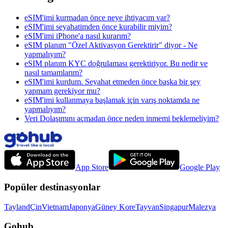
eSIM'imi kurmadan önce neye ihtiyacım var?
eSIM'imi seyahatimden önce kurabilir miyim?
eSIM'imi iPhone'a nasıl kurarım?
eSIM planım "Özel Aktivasyon Gerektirir" diyor - Ne
yapmalıyım?
eSIM planım KYC doğrulaması gerektiriyor. Bu nedir ve
nasıl tamamlarım?
eSIM'imi kurdum. Seyahat etmeden önce başka bir şey
yapmam gerekiyor mu?
eSIM'imi kullanmaya başlamak için varış noktamda ne
yapmalıyım?
Veri Dolaşımını açmadan önce neden inmemi beklemeliyim?
App Store
Google Play
Popüler destinasyonlar
Tayland
Çin
Vietnam
Japonya
Güney Kore
Tayvan
Singapur
Malezya
Gohub