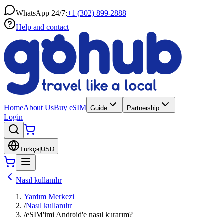
WhatsApp 24/7:
+1 (302) 899-2888
Help and contact
Home
About Us
Buy eSIM
Guide
Partnership
Login
Türkçe
|
USD
Nasıl kullanılır
Yardım Merkezi
/
Nasıl kullanılır
/
eSIM'imi Android'e nasıl kurarım?