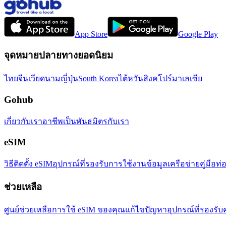
App Store
Google Play
จุดหมายปลายทางยอดนิยม
ไทย
จีน
เวียดนาม
ญี่ปุ่น
South Korea
ไต้หวัน
สิงคโปร์
มาเลเซีย
Gohub
เกี่ยวกับเรา
อาชีพ
เป็นพันธมิตรกับเรา
eSIM
วิธีติดตั้ง eSIM
อุปกรณ์ที่รองรับ
การใช้งานข้อมูล
เครือข่าย
คู่มือท่
ช่วยเหลือ
ศูนย์ช่วยเหลือ
การใช้ eSIM ของคุณ
แก้ไขปัญหา
อุปกรณ์ที่รองรับ