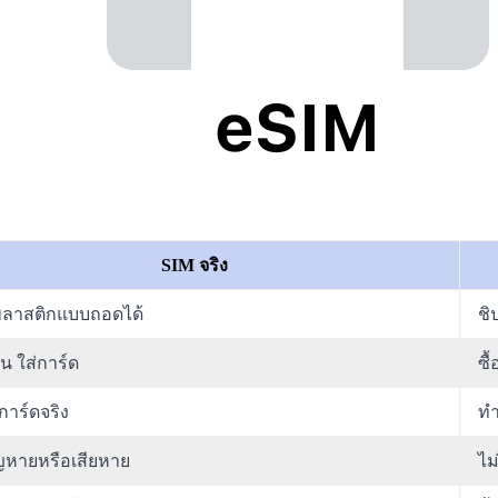
SIM จริง
พลาสติกแบบถอดได้
ชิ
าน ใส่การ์ด
ซื
นการ์ดจริง
ทำ
ญหายหรือเสียหาย
ไม