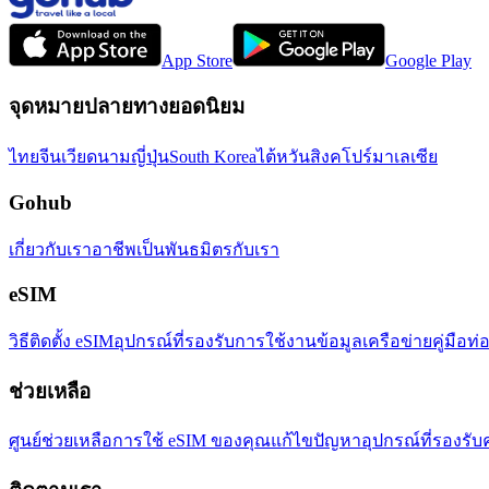
App Store
Google Play
จุดหมายปลายทางยอดนิยม
ไทย
จีน
เวียดนาม
ญี่ปุ่น
South Korea
ไต้หวัน
สิงคโปร์
มาเลเซีย
Gohub
เกี่ยวกับเรา
อาชีพ
เป็นพันธมิตรกับเรา
eSIM
วิธีติดตั้ง eSIM
อุปกรณ์ที่รองรับ
การใช้งานข้อมูล
เครือข่าย
คู่มือท่
ช่วยเหลือ
ศูนย์ช่วยเหลือ
การใช้ eSIM ของคุณ
แก้ไขปัญหา
อุปกรณ์ที่รองรับ