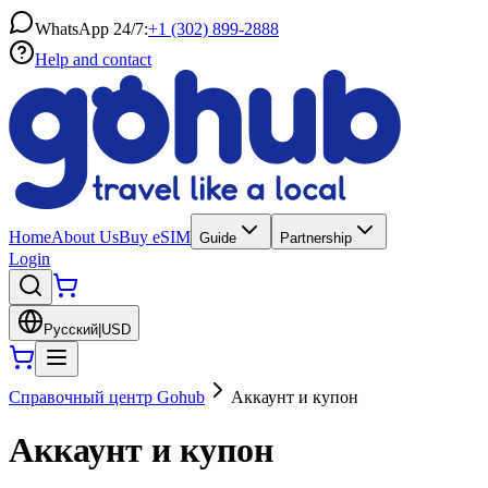
WhatsApp 24/7:
+1 (302) 899-2888
Help and contact
Home
About Us
Buy eSIM
Guide
Partnership
Login
Русский
|
USD
Справочный центр Gohub
Аккаунт и купон
Аккаунт и купон