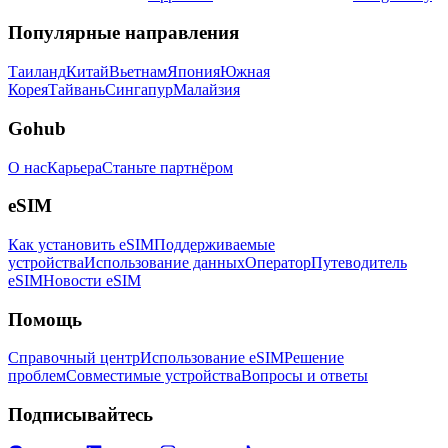
Популярные направления
Таиланд
Китай
Вьетнам
Япония
Южная
Корея
Тайвань
Сингапур
Малайзия
Gohub
О нас
Карьера
Станьте партнёром
eSIM
Как установить eSIM
Поддерживаемые
устройства
Использование данных
Оператор
Путеводитель
eSIM
Новости eSIM
Помощь
Справочный центр
Использование eSIM
Решение
проблем
Совместимые устройства
Вопросы и ответы
Подписывайтесь