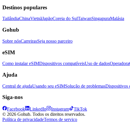
Destinos populares
Tailândia
China
Vietnã
Japão
Coreia do Sul
Taiwan
Singapura
Malásia
Gohub
Sobre nós
Carreiras
Seja nosso parceiro
eSIM
Como instalar eSIM
Dispositivos compatíveis
Uso de dados
Operadora
Ajuda
Central de ajuda
Usando seu eSIM
Solução de problemas
Dispositivos
Siga-nos
Facebook
LinkedIn
Instagram
TikTok
© 2026 Gohub. Todos os direitos reservados.
Política de privacidade
Termos de serviço