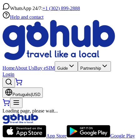
WhatsApp 24/7:
+1 (302) 899-2888
Help and contact
Home
About Us
Buy eSIM
Guide
Partnership
Login
Português
|
USD
Loading page, please wait...
App Store
Google Play