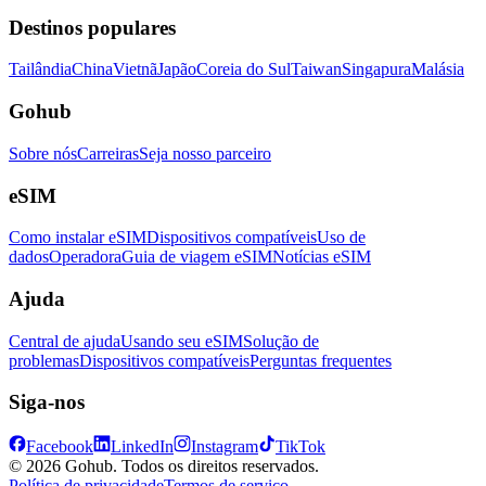
Destinos populares
Tailândia
China
Vietnã
Japão
Coreia do Sul
Taiwan
Singapura
Malásia
Gohub
Sobre nós
Carreiras
Seja nosso parceiro
eSIM
Como instalar eSIM
Dispositivos compatíveis
Uso de
dados
Operadora
Guia de viagem eSIM
Notícias eSIM
Ajuda
Central de ajuda
Usando seu eSIM
Solução de
problemas
Dispositivos compatíveis
Perguntas frequentes
Siga-nos
Facebook
LinkedIn
Instagram
TikTok
© 2026 Gohub. Todos os direitos reservados.
Política de privacidade
Termos de serviço