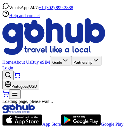
WhatsApp 24/7:
+1 (302) 899-2888
Help and contact
Home
About Us
Buy eSIM
Guide
Partnership
Login
Português
|
USD
Loading page, please wait...
App Store
Google Play