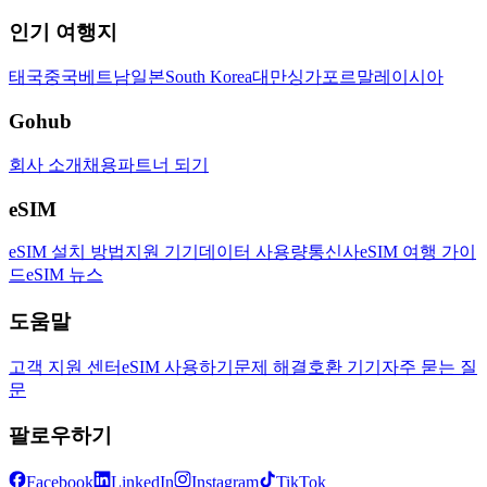
인기 여행지
태국
중국
베트남
일본
South Korea
대만
싱가포르
말레이시아
Gohub
회사 소개
채용
파트너 되기
eSIM
eSIM 설치 방법
지원 기기
데이터 사용량
통신사
eSIM 여행 가이
드
eSIM 뉴스
도움말
고객 지원 센터
eSIM 사용하기
문제 해결
호환 기기
자주 묻는 질
문
팔로우하기
Facebook
LinkedIn
Instagram
TikTok