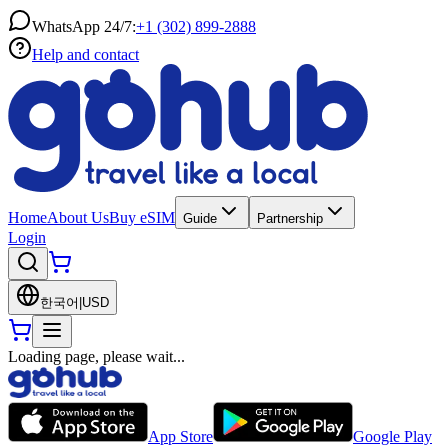
WhatsApp 24/7:
+1 (302) 899-2888
Help and contact
Home
About Us
Buy eSIM
Guide
Partnership
Login
한국어
|
USD
Loading page, please wait...
App Store
Google Play