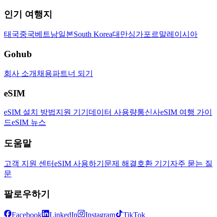
인기 여행지
태국
중국
베트남
일본
South Korea
대만
싱가포르
말레이시아
Gohub
회사 소개
채용
파트너 되기
eSIM
eSIM 설치 방법
지원 기기
데이터 사용량
통신사
eSIM 여행 가이
드
eSIM 뉴스
도움말
고객 지원 센터
eSIM 사용하기
문제 해결
호환 기기
자주 묻는 질
문
팔로우하기
Facebook
LinkedIn
Instagram
TikTok