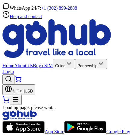
WhatsApp 24/7:
+1 (302) 899-2888
Help and contact
Home
About Us
Buy eSIM
Guide
Partnership
Login
한국어
|
USD
Loading page, please wait...
App Store
Google Play