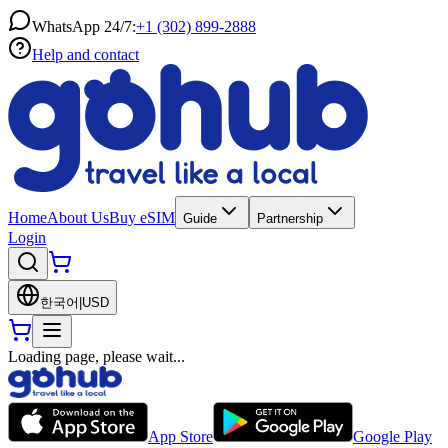
WhatsApp 24/7:
+1 (302) 899-2888
Help and contact
Home
About Us
Buy eSIM
Guide
Partnership
Login
한국어
|
USD
Loading page, please wait...
App Store
Google Play