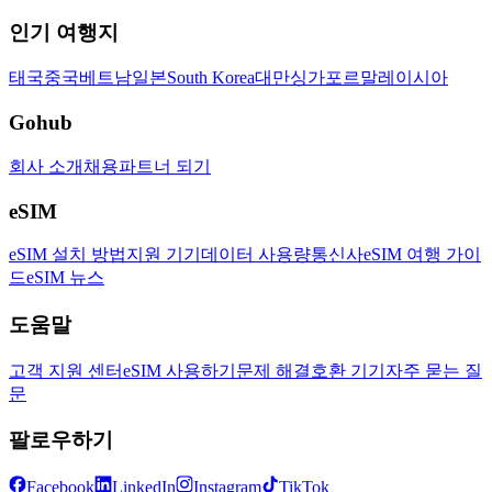
인기 여행지
태국
중국
베트남
일본
South Korea
대만
싱가포르
말레이시아
Gohub
회사 소개
채용
파트너 되기
eSIM
eSIM 설치 방법
지원 기기
데이터 사용량
통신사
eSIM 여행 가이
드
eSIM 뉴스
도움말
고객 지원 센터
eSIM 사용하기
문제 해결
호환 기기
자주 묻는 질
문
팔로우하기
Facebook
LinkedIn
Instagram
TikTok