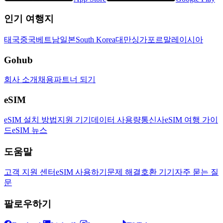
인기 여행지
태국
중국
베트남
일본
South Korea
대만
싱가포르
말레이시아
Gohub
회사 소개
채용
파트너 되기
eSIM
eSIM 설치 방법
지원 기기
데이터 사용량
통신사
eSIM 여행 가이
드
eSIM 뉴스
도움말
고객 지원 센터
eSIM 사용하기
문제 해결
호환 기기
자주 묻는 질
문
팔로우하기