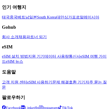
인기 여행지
태국
중국
베트남
일본
South Korea
대만
싱가포르
말레이시아
Gohub
회사 소개
채용
파트너 되기
eSIM
eSIM 설치 방법
지원 기기
데이터 사용량
통신사
eSIM 여행 가이
드
eSIM 뉴스
도움말
고객 지원 센터
eSIM 사용하기
문제 해결
호환 기기
자주 묻는 질
문
팔로우하기
Facebook
LinkedIn
Instagram
TikTok