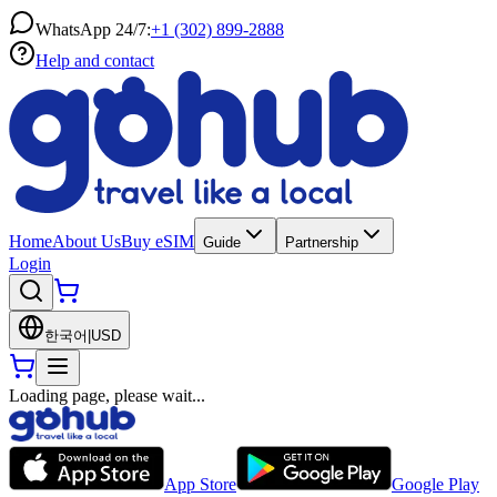
WhatsApp 24/7:
+1 (302) 899-2888
Help and contact
Home
About Us
Buy eSIM
Guide
Partnership
Login
한국어
|
USD
Loading page, please wait...
App Store
Google Play