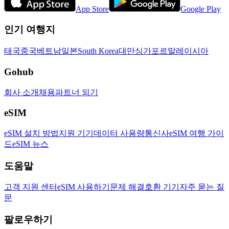
App Store
Google Play
인기 여행지
태국
중국
베트남
일본
South Korea
대만
싱가포르
말레이시아
Gohub
회사 소개
채용
파트너 되기
eSIM
eSIM 설치 방법
지원 기기
데이터 사용량
통신사
eSIM 여행 가이
드
eSIM 뉴스
도움말
고객 지원 센터
eSIM 사용하기
문제 해결
호환 기기
자주 묻는 질
문
팔로우하기