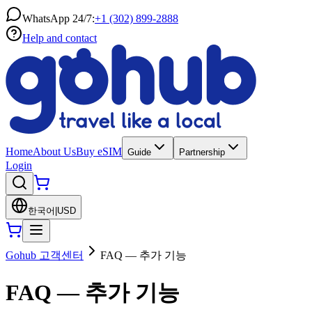
WhatsApp 24/7:
+1 (302) 899-2888
Help and contact
Home
About Us
Buy eSIM
Guide
Partnership
Login
한국어
|
USD
Gohub 고객센터
FAQ — 추가 기능
FAQ — 추가 기능