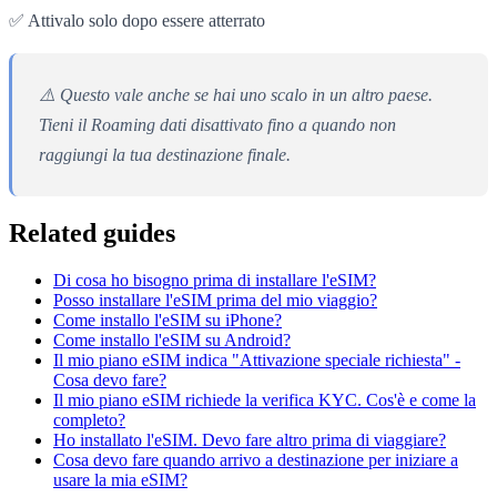
✅ Attivalo solo dopo essere atterrato
⚠️ Questo vale anche se hai uno scalo in un altro paese.
Tieni il Roaming dati disattivato fino a quando non
raggiungi la tua destinazione finale.
Related guides
Di cosa ho bisogno prima di installare l'eSIM?
Posso installare l'eSIM prima del mio viaggio?
Come installo l'eSIM su iPhone?
Come installo l'eSIM su Android?
Il mio piano eSIM indica "Attivazione speciale richiesta" -
Cosa devo fare?
Il mio piano eSIM richiede la verifica KYC. Cos'è e come la
completo?
Ho installato l'eSIM. Devo fare altro prima di viaggiare?
Cosa devo fare quando arrivo a destinazione per iniziare a
usare la mia eSIM?