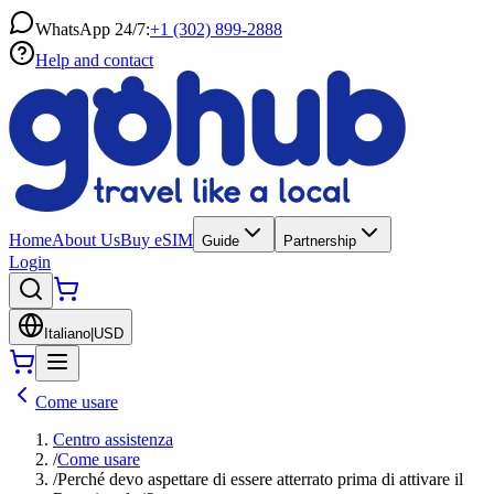
WhatsApp 24/7:
+1 (302) 899-2888
Help and contact
Home
About Us
Buy eSIM
Guide
Partnership
Login
Italiano
|
USD
Come usare
Centro assistenza
/
Come usare
/
Perché devo aspettare di essere atterrato prima di attivare il