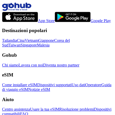
App Store
Google Play
Destinazioni popolari
Tailandia
Cina
Vietnam
Giappone
Corea del
Sud
Taiwan
Singapore
Malesia
Gohub
Chi siamo
Lavora con noi
Diventa nostro partner
eSIM
Come installare eSIM
Dispositivi supportati
Uso dati
Operatore
Guida
di viaggio eSIM
Notizie eSIM
Aiuto
Centro assistenza
Usare la tua eSIM
Risoluzione problemi
Dispositivi
compatibili
FAQ