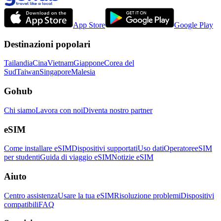
App Store
Google Play
Destinazioni popolari
Tailandia
Cina
Vietnam
Giappone
Corea del
Sud
Taiwan
Singapore
Malesia
Gohub
Chi siamo
Lavora con noi
Diventa nostro partner
eSIM
Come installare eSIM
Dispositivi supportati
Uso dati
Operatore
eSIM
per studenti
Guida di viaggio eSIM
Notizie eSIM
Aiuto
Centro assistenza
Usare la tua eSIM
Risoluzione problemi
Dispositivi
compatibili
FAQ