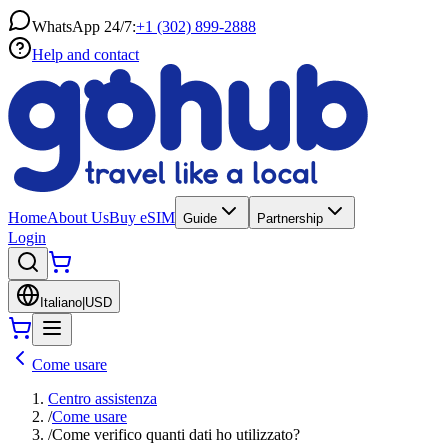
WhatsApp 24/7:
+1 (302) 899-2888
Help and contact
Home
About Us
Buy eSIM
Guide
Partnership
Login
Italiano
|
USD
Come usare
Centro assistenza
/
Come usare
/
Come verifico quanti dati ho utilizzato?