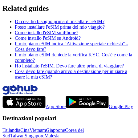
Related guides
Di cosa ho bisogno prima di installare l'eSIM?
Posso installare l'eSIM prima del mio viaggio?
Come installo l'eSIM su iPhone?
Come installo l'eSIM su Android?
Il mio piano eSIM indica "Attivazione speciale richiesta" -
Cosa devo fare?
Il mio piano eSIM richiede la verifica KYC. Cos'è e come la
completo?
Ho installato l'eSIM. Devo fare altro prima di viaggiare?
Cosa devo fare quando arrivo a destinazione per iniziare a
usare la mia eSIM?
App Store
Google Play
Destinazioni popolari
Tailandia
Cina
Vietnam
Giappone
Corea del
Sud
Taiwan
Singapore
Malesia