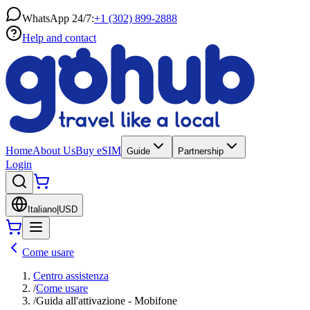
WhatsApp 24/7:
+1 (302) 899-2888
Help and contact
Home
About Us
Buy eSIM
Guide
Partnership
Login
Italiano
|
USD
Come usare
Centro assistenza
/
Come usare
/
Guida all'attivazione - Mobifone