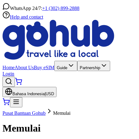
WhatsApp 24/7:
+1 (302) 899-2888
Help and contact
Home
About Us
Buy eSIM
Guide
Partnership
Login
Bahasa Indonesia
|
USD
Pusat Bantuan Gohub
Memulai
Memulai