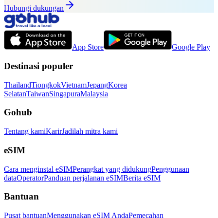
Hubungi dukungan
App Store
Google Play
Destinasi populer
Thailand
Tiongkok
Vietnam
Jepang
Korea
Selatan
Taiwan
Singapura
Malaysia
Gohub
Tentang kami
Karir
Jadilah mitra kami
eSIM
Cara menginstal eSIM
Perangkat yang didukung
Penggunaan
data
Operator
Panduan perjalanan eSIM
Berita eSIM
Bantuan
Pusat bantuan
Menggunakan eSIM Anda
Pemecahan