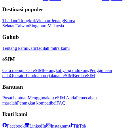
Destinasi populer
Thailand
Tiongkok
Vietnam
Jepang
Korea
Selatan
Taiwan
Singapura
Malaysia
Gohub
Tentang kami
Karir
Jadilah mitra kami
eSIM
Cara menginstal eSIM
Perangkat yang didukung
Penggunaan
data
Operator
Panduan perjalanan eSIM
Berita eSIM
Bantuan
Pusat bantuan
Menggunakan eSIM Anda
Pemecahan
masalah
Perangkat kompatibel
FAQ
Ikuti kami
Facebook
LinkedIn
Instagram
TikTok