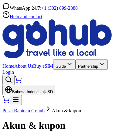
WhatsApp 24/7:
+1 (302) 899-2888
Help and contact
Home
About Us
Buy eSIM
Guide
Partnership
Login
Bahasa Indonesia
|
USD
Pusat Bantuan Gohub
Akun & kupon
Akun & kupon