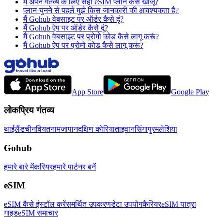
मैं अपने गंतव्य के लिए सही eSIM प्लान कैसे खोजूं?
प्लान चुनने से पहले मुझे किस जानकारी की आवश्यकता है?
मैं Gohub वेबसाइट पर ऑर्डर कैसे दूं?
मैं Gohub ऐप पर ऑर्डर कैसे दूं?
मैं Gohub वेबसाइट पर प्रोमो कोड कैसे लागू करूं?
मैं Gohub ऐप पर प्रोमो कोड कैसे लागू करूं?
App Store
Google Play
लोकप्रिय गंतव्य
थाईलैंड
चीन
वियतनाम
जापान
दक्षिण कोरिया
ताइवान
सिंगापुर
मलेशिया
Gohub
हमारे बारे में
करियर
हमारे पार्टनर बनें
eSIM
eSIM कैसे इंस्टॉल करें
समर्थित उपकरण
डेटा उपयोग
कैरियर
eSIM यात्रा
गाइड
eSIM समाचार