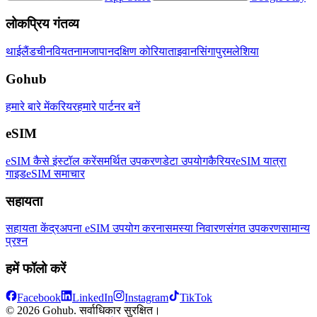
लोकप्रिय गंतव्य
थाईलैंड
चीन
वियतनाम
जापान
दक्षिण कोरिया
ताइवान
सिंगापुर
मलेशिया
Gohub
हमारे बारे में
करियर
हमारे पार्टनर बनें
eSIM
eSIM कैसे इंस्टॉल करें
समर्थित उपकरण
डेटा उपयोग
कैरियर
eSIM यात्रा
गाइड
eSIM समाचार
सहायता
सहायता केंद्र
अपना eSIM उपयोग करना
समस्या निवारण
संगत उपकरण
सामान्य
प्रश्न
हमें फॉलो करें
Facebook
LinkedIn
Instagram
TikTok
© 2026 Gohub. सर्वाधिकार सुरक्षित।