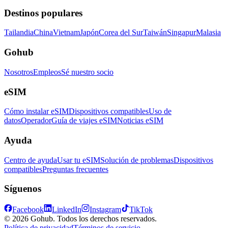
Destinos populares
Tailandia
China
Vietnam
Japón
Corea del Sur
Taiwán
Singapur
Malasia
Gohub
Nosotros
Empleos
Sé nuestro socio
eSIM
Cómo instalar eSIM
Dispositivos compatibles
Uso de
datos
Operador
Guía de viajes eSIM
Noticias eSIM
Ayuda
Centro de ayuda
Usar tu eSIM
Solución de problemas
Dispositivos
compatibles
Preguntas frecuentes
Síguenos
Facebook
LinkedIn
Instagram
TikTok
© 2026 Gohub. Todos los derechos reservados.
Política de privacidad
Términos de servicio