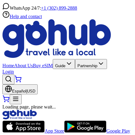
WhatsApp 24/7:
+1 (302) 899-2888
Help and contact
Home
About Us
Buy eSIM
Guide
Partnership
Login
Español
|
USD
Loading page, please wait...
App Store
Google Play