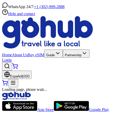
WhatsApp 24/7:
+1 (302) 899-2888
Help and contact
Home
About Us
Buy eSIM
Guide
Partnership
Login
Español
|
USD
Loading page, please wait...
App Store
Google Play