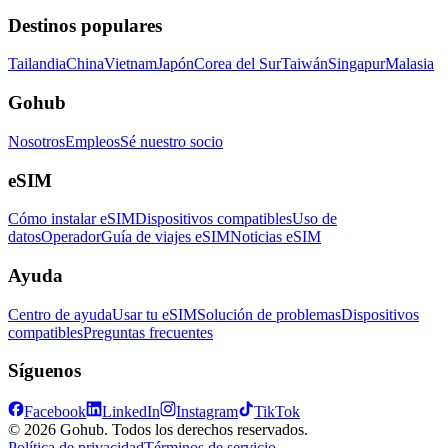
Destinos populares
Tailandia
China
Vietnam
Japón
Corea del Sur
Taiwán
Singapur
Malasia
Gohub
Nosotros
Empleos
Sé nuestro socio
eSIM
Cómo instalar eSIM
Dispositivos compatibles
Uso de
datos
Operador
Guía de viajes eSIM
Noticias eSIM
Ayuda
Centro de ayuda
Usar tu eSIM
Solución de problemas
Dispositivos
compatibles
Preguntas frecuentes
Síguenos
Facebook
LinkedIn
Instagram
TikTok
© 2026 Gohub. Todos los derechos reservados.
Política de privacidad
Términos de servicio