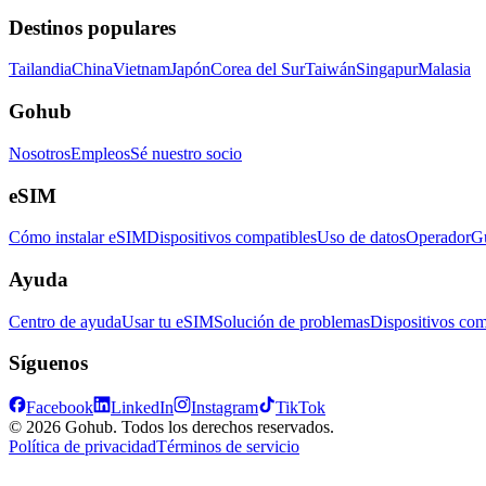
Destinos populares
Tailandia
China
Vietnam
Japón
Corea del Sur
Taiwán
Singapur
Malasia
Gohub
Nosotros
Empleos
Sé nuestro socio
eSIM
Cómo instalar eSIM
Dispositivos compatibles
Uso de datos
Operador
Gu
Ayuda
Centro de ayuda
Usar tu eSIM
Solución de problemas
Dispositivos com
Síguenos
Facebook
LinkedIn
Instagram
TikTok
© 2026 Gohub. Todos los derechos reservados.
Política de privacidad
Términos de servicio