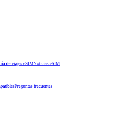
ía de viajes eSIM
Noticias eSIM
patibles
Preguntas frecuentes