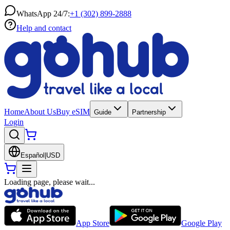
WhatsApp 24/7:
+1 (302) 899-2888
Help and contact
Home
About Us
Buy eSIM
Guide
Partnership
Login
Español
|
USD
Loading page, please wait...
App Store
Google Play