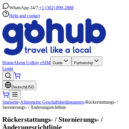
WhatsApp 24/7:
+1 (302) 899-2888
Help and contact
Home
About Us
Buy eSIM
Guide
Partnership
Login
Deutsch
|
USD
Startseite
›
Allgemeine Geschäftsbedingungen
›
Rückerstattungs- /
Stornierungs- / Änderungsrichtlinie
Rückerstattungs- / Stornierungs- /
Änderungsrichtlinie