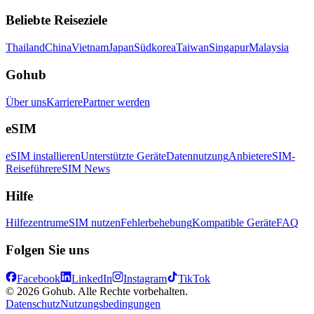
Beliebte Reiseziele
Thailand
China
Vietnam
Japan
Südkorea
Taiwan
Singapur
Malaysia
Gohub
Über uns
Karriere
Partner werden
eSIM
eSIM installieren
Unterstützte Geräte
Datennutzung
Anbieter
eSIM-
Reiseführer
eSIM News
Hilfe
Hilfezentrum
eSIM nutzen
Fehlerbehebung
Kompatible Geräte
FAQ
Folgen Sie uns
Facebook
LinkedIn
Instagram
TikTok
© 2026 Gohub. Alle Rechte vorbehalten.
Datenschutz
Nutzungsbedingungen