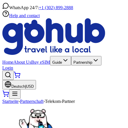
WhatsApp 24/7:
+1 (302) 899-2888
Help and contact
Home
About Us
Buy eSIM
Guide
Partnership
Login
Deutsch
|
USD
Startseite
›
Partnerschaft
›
Telekom-Partner