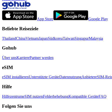
App Store
Google Play
Beliebte Reiseziele
Thailand
China
Vietnam
Japan
Südkorea
Taiwan
Singapur
Malaysia
Gohub
Über uns
Karriere
Partner werden
eSIM
eSIM installieren
Unterstützte Geräte
Datennutzung
Anbieter
eSIM-Reis
Hilfe
Hilfezentrum
eSIM nutzen
Fehlerbehebung
Kompatible Geräte
FAQ
Folgen Sie uns