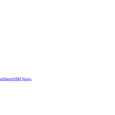
eführer
eSIM News