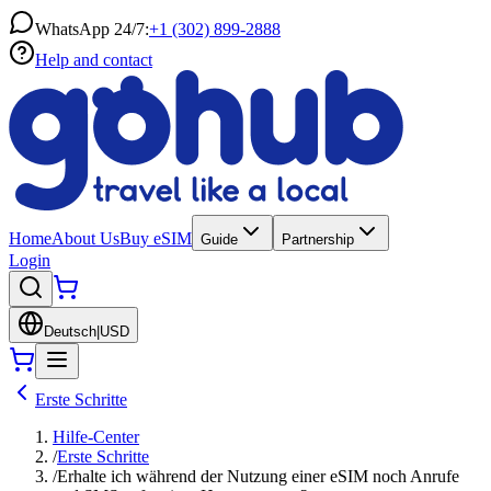
WhatsApp 24/7:
+1 (302) 899-2888
Help and contact
Home
About Us
Buy eSIM
Guide
Partnership
Login
Deutsch
|
USD
Erste Schritte
Hilfe-Center
/
Erste Schritte
/
Erhalte ich während der Nutzung einer eSIM noch Anrufe