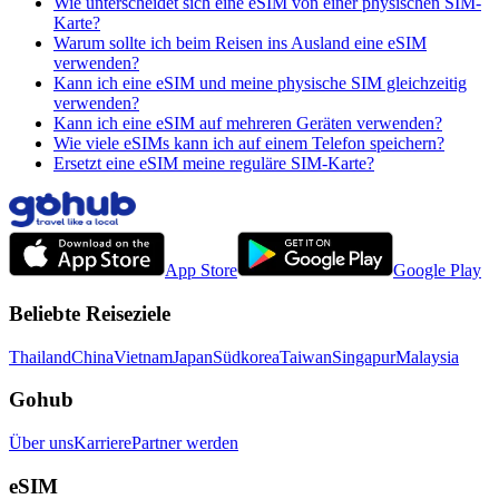
Wie unterscheidet sich eine eSIM von einer physischen SIM-
Karte?
Warum sollte ich beim Reisen ins Ausland eine eSIM
verwenden?
Kann ich eine eSIM und meine physische SIM gleichzeitig
verwenden?
Kann ich eine eSIM auf mehreren Geräten verwenden?
Wie viele eSIMs kann ich auf einem Telefon speichern?
Ersetzt eine eSIM meine reguläre SIM-Karte?
App Store
Google Play
Beliebte Reiseziele
Thailand
China
Vietnam
Japan
Südkorea
Taiwan
Singapur
Malaysia
Gohub
Über uns
Karriere
Partner werden
eSIM