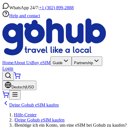
WhatsApp 24/7:
+1 (302) 899-2888
Help and contact
Home
About Us
Buy eSIM
Guide
Partnership
Login
Deutsch
|
USD
Deine Gohub eSIM kaufen
Hilfe-Center
/
Deine Gohub eSIM kaufen
/
Benötige ich ein Konto, um eine eSIM bei Gohub zu kaufen?