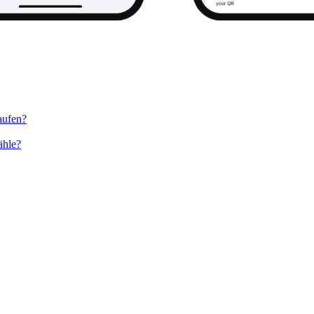
aufen?
ähle?