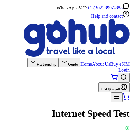
WhatsApp 24/7:
+1 (302) 899-2888
Help and contact
Home
About Us
Buy eSIM
Partnership
Guide
Login
العربية
|
USD
Internet Speed Test