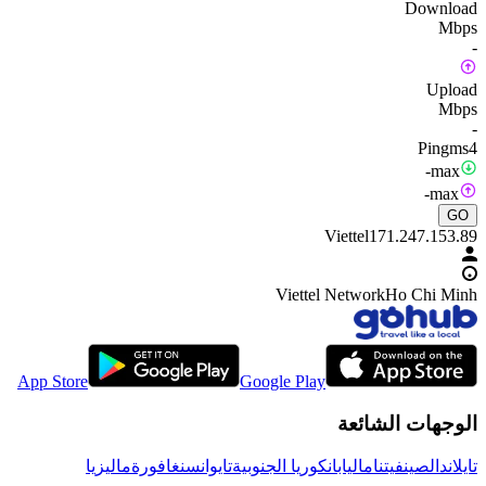
Download
Mbps
-
Upload
Mbps
-
Ping
ms
4
-
max
-
max
GO
Viettel
171.247.153.89
Viettel Network
Ho Chi Minh
App Store
Google Play
الوجهات الشائعة
تايلاند
الصين
فيتنام
اليابان
كوريا الجنوبية
تايوان
سنغافورة
ماليزيا