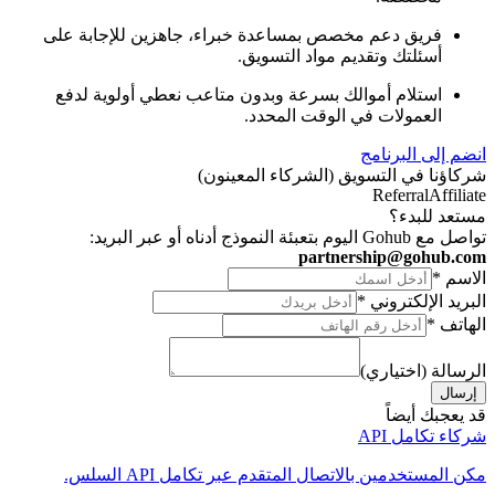
فريق دعم مخصص
بمساعدة خبراء، جاهزين للإجابة على
أسئلتك وتقديم مواد التسويق.
استلام أموالك بسرعة وبدون متاعب
نعطي أولوية لدفع
العمولات في الوقت المحدد.
انضم إلى البرنامج
شركاؤنا في التسويق (الشركاء المعينون)
Referral
Affiliate
مستعد للبدء؟
تواصل مع Gohub اليوم بتعبئة النموذج أدناه أو عبر البريد:
partnership@gohub.com
الاسم
*
البريد الإلكتروني
*
الهاتف
*
الرسالة (اختياري)
إرسال
قد يعجبك أيضاً
شركاء تكامل API
مكن المستخدمين بالاتصال المتقدم عبر تكامل API السلس.