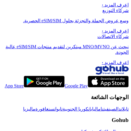
اعرف المزيد
›
شركاء التوزيع
وسع عروض الجملة والتجزئة بحلول eSIM/SIM الحصرية.
اعرف المزيد
›
شركاء الاتصالات
نبحث عن MNO/MVNO مبتكرين لتقديم منتجات eSIM/SIM عالية
الجودة.
اعرف المزيد
›
App Store
Google Play
الوجهات الشائعة
تايلاند
الصين
فيتنام
اليابان
كوريا الجنوبية
تايوان
سنغافورة
ماليزيا
Gohub