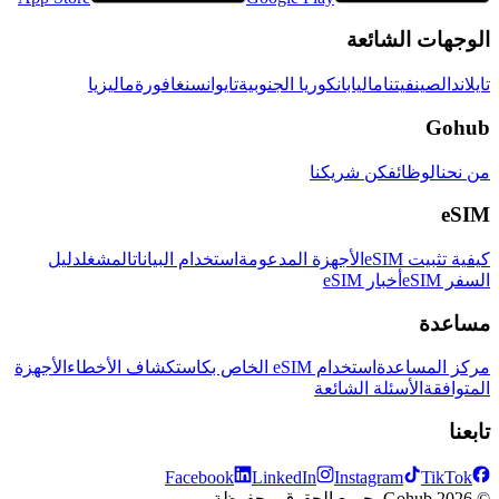
الوجهات الشائعة
تايلاند
الصين
فيتنام
اليابان
كوريا الجنوبية
تايوان
سنغافورة
ماليزيا
Gohub
من نحن
الوظائف
كن شريكنا
eSIM
كيفية تثبيت eSIM
الأجهزة المدعومة
استخدام البيانات
المشغل
دليل
السفر eSIM
أخبار eSIM
مساعدة
مركز المساعدة
استخدام eSIM الخاص بك
استكشاف الأخطاء
الأجهزة
المتوافقة
الأسئلة الشائعة
تابعنا
Facebook
LinkedIn
Instagram
TikTok
© 2026 Gohub. جميع الحقوق محفوظة.