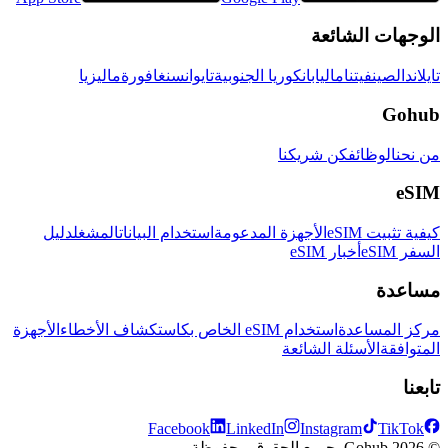
الوجهات الشائعة
تايلاند
الصين
فيتنام
اليابان
كوريا الجنوبية
تايوان
سنغافورة
ماليزيا
Gohub
من نحن
الوظائف
كن شريكنا
eSIM
كيفية تثبيت eSIM
الأجهزة المدعومة
استخدام البيانات
المشغل
دليل
السفر eSIM
أخبار eSIM
مساعدة
مركز المساعدة
استخدام eSIM الخاص بك
استكشاف الأخطاء
الأجهزة
المتوافقة
الأسئلة الشائعة
تابعنا
Facebook
LinkedIn
Instagram
TikTok
© 2026 Gohub. جميع الحقوق محفوظة.