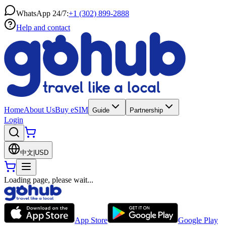
WhatsApp 24/7:
+1 (302) 899-2888
Help and contact
Home
About Us
Buy eSIM
Guide
Partnership
Login
中文
|
USD
Loading page, please wait...
App Store
Google Play