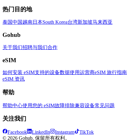
热门目的地
泰国
中国
越南
日本
South Korea
台湾
新加坡
马来西亚
Gohub
关于我们
招聘
与我们合作
eSIM
如何安装 eSIM
支持的设备
数据使用
运营商
eSIM 旅行指南
eSIM 资讯
帮助
帮助中心
使用您的 eSIM
故障排除
兼容设备
常见问题
关注我们
Facebook
LinkedIn
Instagram
TikTok
© 2026 Gohub. 保留所有权利。