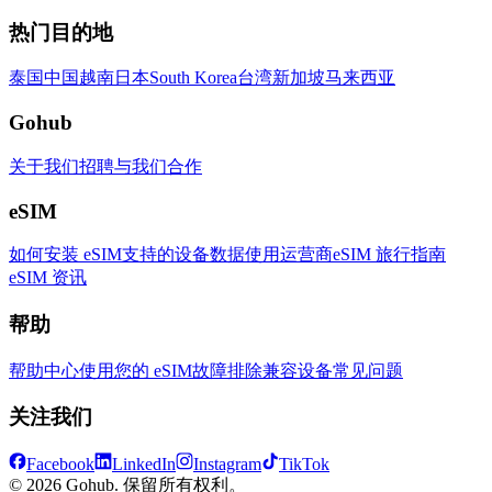
热门目的地
泰国
中国
越南
日本
South Korea
台湾
新加坡
马来西亚
Gohub
关于我们
招聘
与我们合作
eSIM
如何安装 eSIM
支持的设备
数据使用
运营商
eSIM 旅行指南
eSIM 资讯
帮助
帮助中心
使用您的 eSIM
故障排除
兼容设备
常见问题
关注我们
Facebook
LinkedIn
Instagram
TikTok
© 2026 Gohub. 保留所有权利。