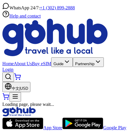
WhatsApp 24/7:
+1 (302) 899-2888
Help and contact
Home
About Us
Buy eSIM
Guide
Partnership
Login
中文
|
USD
Loading page, please wait...
App Store
Google Play