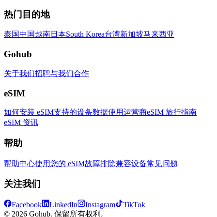
热门目的地
泰国
中国
越南
日本
South Korea
台湾
新加坡
马来西亚
Gohub
关于我们
招聘
与我们合作
eSIM
如何安装 eSIM
支持的设备
数据使用
运营商
eSIM 旅行指南
eSIM 资讯
帮助
帮助中心
使用您的 eSIM
故障排除
兼容设备
常见问题
关注我们
Facebook
LinkedIn
Instagram
TikTok
© 2026 Gohub. 保留所有权利。