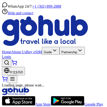
WhatsApp 24/7:
+1 (302) 899-2888
Help and contact
Home
About Us
Buy eSIM
Guide
Partnership
Login
中文
|
USD
Loading page, please wait...
App Store
Google Play