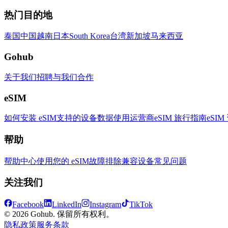
热门目的地
泰国
中国
越南
日本
South Korea
台湾
新加坡
马来西亚
Gohub
关于我们
招聘
与我们合作
eSIM
如何安装 eSIM
支持的设备
数据使用
运营商
eSIM 旅行指南
eSIM
帮助
帮助中心
使用您的 eSIM
故障排除
兼容设备
常见问题
关注我们
Facebook
LinkedIn
Instagram
TikTok
© 2026 Gohub. 保留所有权利。
隐私政策
服务条款