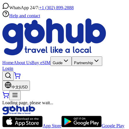
WhatsApp 24/7:
+1 (302) 899-2888
Help and contact
Home
About Us
Buy eSIM
Guide
Partnership
Login
中文
|
USD
Loading page, please wait...
App Store
Google Play