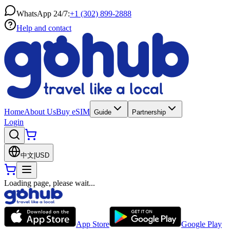
WhatsApp 24/7:
+1 (302) 899-2888
Help and contact
Home
About Us
Buy eSIM
Guide
Partnership
Login
中文
|
USD
Loading page, please wait...
App Store
Google Play