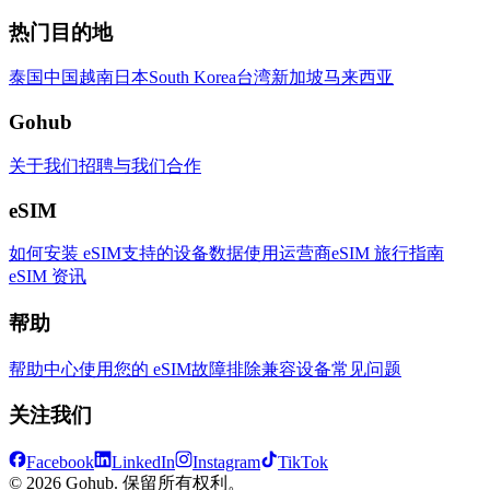
热门目的地
泰国
中国
越南
日本
South Korea
台湾
新加坡
马来西亚
Gohub
关于我们
招聘
与我们合作
eSIM
如何安装 eSIM
支持的设备
数据使用
运营商
eSIM 旅行指南
eSIM 资讯
帮助
帮助中心
使用您的 eSIM
故障排除
兼容设备
常见问题
关注我们
Facebook
LinkedIn
Instagram
TikTok
© 2026 Gohub. 保留所有权利。