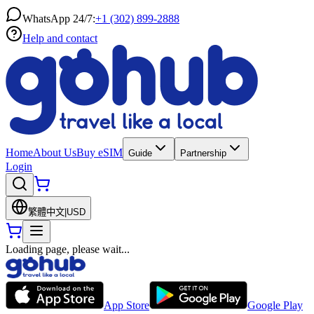
WhatsApp 24/7:
+1 (302) 899-2888
Help and contact
Home
About Us
Buy eSIM
Guide
Partnership
Login
繁體中文
|
USD
Loading page, please wait...
App Store
Google Play