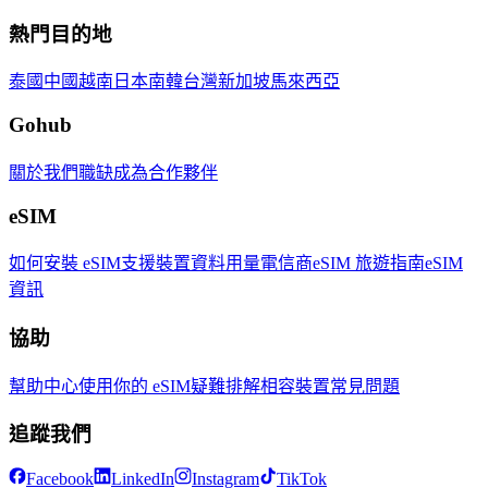
熱門目的地
泰國
中國
越南
日本
南韓
台灣
新加坡
馬來西亞
Gohub
關於我們
職缺
成為合作夥伴
eSIM
如何安裝 eSIM
支援裝置
資料用量
電信商
eSIM 旅遊指南
eSIM
資訊
協助
幫助中心
使用你的 eSIM
疑難排解
相容裝置
常見問題
追蹤我們
Facebook
LinkedIn
Instagram
TikTok