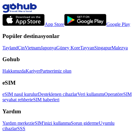
App Store
Google Play
Popüler destinasyonlar
Tayland
Çin
Vietnam
Japonya
Güney Kore
Tayvan
Singapur
Malezya
Gohub
Hakkımızda
Kariyer
Partnerimiz olun
eSIM
eSIM nasıl kurulur
Desteklenen cihazlar
Veri kullanımı
Operatör
eSIM
seyahat rehberi
eSIM haberleri
Yardım
Yardım merkezi
eSIM'inizi kullanma
Sorun giderme
Uyumlu
cihazlar
SSS