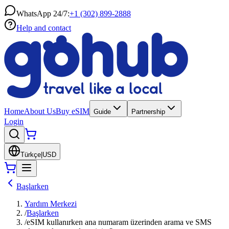
WhatsApp 24/7:
+1 (302) 899-2888
Help and contact
Home
About Us
Buy eSIM
Guide
Partnership
Login
Türkçe
|
USD
Başlarken
Yardım Merkezi
/
Başlarken
/
eSIM kullanırken ana numaram üzerinden arama ve SMS