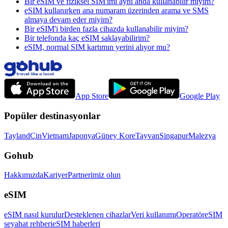
Bir eSIM ve fiziksel SIM'imi aynı anda kullanabilir miyim?
eSIM kullanırken ana numaram üzerinden arama ve SMS
almaya devam eder miyim?
Bir eSIM'i birden fazla cihazda kullanabilir miyim?
Bir telefonda kaç eSIM saklayabilirim?
eSIM, normal SIM kartımın yerini alıyor mu?
App Store
Google Play
Popüler destinasyonlar
Tayland
Çin
Vietnam
Japonya
Güney Kore
Tayvan
Singapur
Malezya
Gohub
Hakkımızda
Kariyer
Partnerimiz olun
eSIM
eSIM nasıl kurulur
Desteklenen cihazlar
Veri kullanımı
Operatör
eSIM
seyahat rehberi
eSIM haberleri