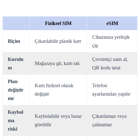
Fiziksel SIM
eSIM
Cihazınıza yerleşik
Biçim
Çıkarılabilir plastik kart
çip
Kurulu
Çevrimiçi satın al,
Mağazaya git, kartı tak
m
QR kodu tarat
Plan
Kartı fiziksel olarak
Telefon
değiştir
değiştir
ayarlarından yapılır
me
Kaybol
Kaybolabilir veya hasar
Çıkarılamaz veya
ma
görebilir
çalınamaz
riski