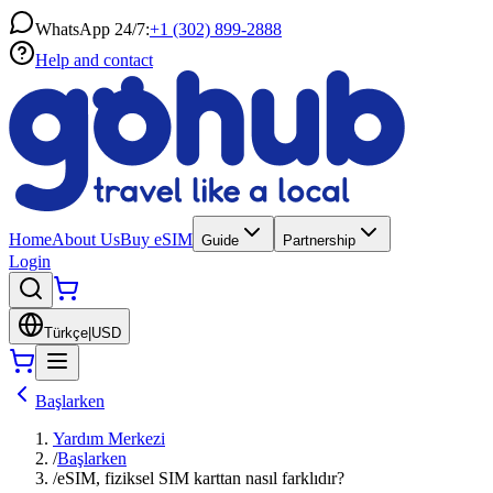
WhatsApp 24/7:
+1 (302) 899-2888
Help and contact
Home
About Us
Buy eSIM
Guide
Partnership
Login
Türkçe
|
USD
Başlarken
Yardım Merkezi
/
Başlarken
/
eSIM, fiziksel SIM karttan nasıl farklıdır?