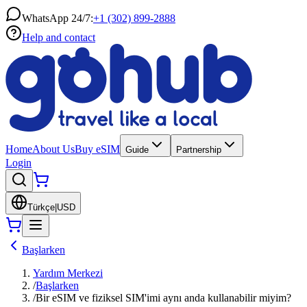
WhatsApp 24/7:
+1 (302) 899-2888
Help and contact
Home
About Us
Buy eSIM
Guide
Partnership
Login
Türkçe
|
USD
Başlarken
Yardım Merkezi
/
Başlarken
/
Bir eSIM ve fiziksel SIM'imi aynı anda kullanabilir miyim?